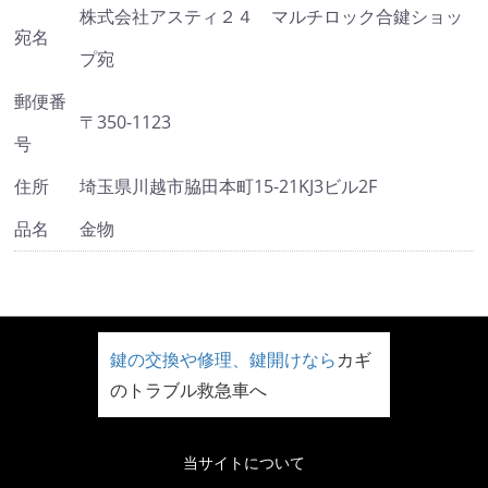
株式会社アスティ２４ マルチロック合鍵ショッ
宛名
プ宛
郵便番
〒350-1123
号
住所
埼玉県川越市脇田本町15-21KJ3ビル2F
品名
金物
鍵の交換や修理、鍵開けなら
カギ
のトラブル救急車へ
当サイトについて